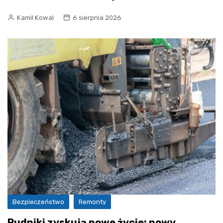
Kamil Kowal
6 sierpnia 2026
Bezpieczeństwo
Remonty
Rudniki zyskują nowe życie: nowy