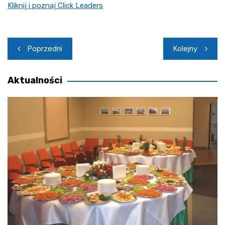
Kliknij i poznaj Click Leaders
Nawigacja
Poprzedni
Kolejny
wpisu
Aktualności