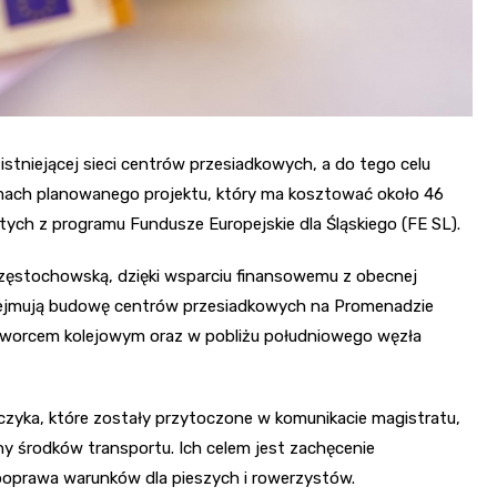
tniejącej sieci centrów przesiadkowych, a do tego celu
amach planowanego projektu, który ma kosztować około 46
tych z programu Fundusze Europejskie dla Śląskiego (FE SL).
zęstochowską, dzięki wsparciu finansowemu z obecnej
obejmują budowę centrów przesiadkowych na Promenadzie
 dworcem kolejowym oraz w pobliżu południowego węzła
yka, które zostały przytoczone w komunikacie magistratu,
y środków transportu. Ich celem jest zachęcenie
poprawa warunków dla pieszych i rowerzystów.