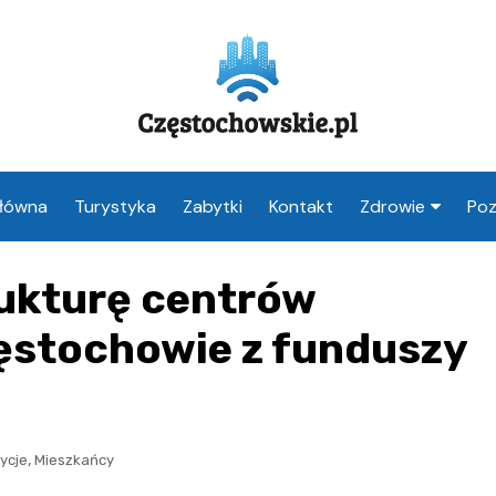
Główna
Turystyka
Zabytki
Kontakt
Zdrowie
Poz
Apteka Często
rukturę centrów
Weterynarz
Częstochowa
ęstochowie z funduszy
Lekarz Często
Stomatolog
Częstochowa
,
ycje
Mieszkańcy