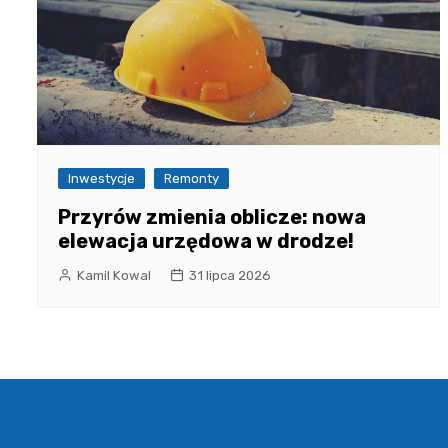
Inwestycje
Remonty
Przyrów zmienia oblicze: nowa
elewacja urzędowa w drodze!
Kamil Kowal
31 lipca 2026