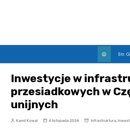
Skip
to
content
Str. 
Inwestycje w infrast
przesiadkowych w Cz
unijnych
,
Kamil Kowal
4 listopada 2024
Infrastruktura
Inwest