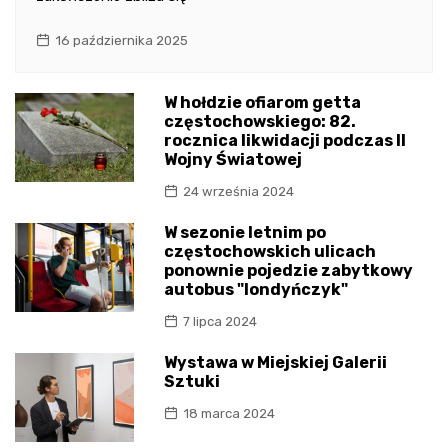
16 października 2025
W hołdzie ofiarom getta
częstochowskiego: 82.
rocznica likwidacji podczas II
Wojny Światowej
24 września 2024
W sezonie letnim po
częstochowskich ulicach
ponownie pojedzie zabytkowy
autobus "londyńczyk"
7 lipca 2024
Wystawa w Miejskiej Galerii
Sztuki
18 marca 2024