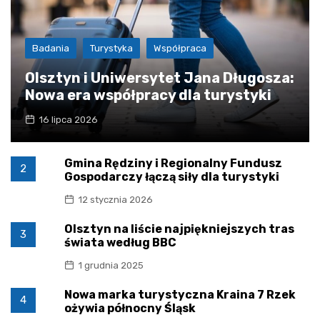
Badania
Turystyka
Współpraca
Olsztyn i Uniwersytet Jana Długosza:
Nowa era współpracy dla turystyki
16 lipca 2026
Gmina Rędziny i Regionalny Fundusz
2
Gospodarczy łączą siły dla turystyki
12 stycznia 2026
Olsztyn na liście najpiękniejszych tras
3
świata według BBC
1 grudnia 2025
Nowa marka turystyczna Kraina 7 Rzek
4
ożywia północny Śląsk