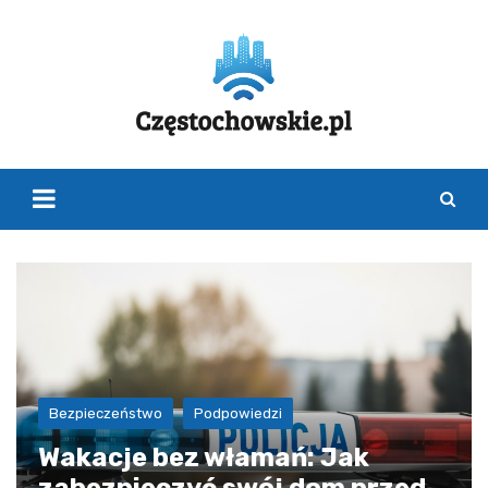
Skip
to
content
Bezpieczeństwo
Podpowiedzi
Wakacje bez włamań: Jak
zabezpieczyć swój dom przed