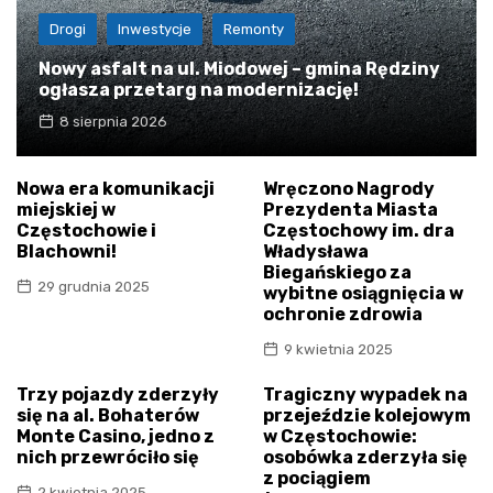
Drogi
Inwestycje
Remonty
Nowy asfalt na ul. Miodowej – gmina Rędziny
ogłasza przetarg na modernizację!
8 sierpnia 2026
Nowa era komunikacji
Wręczono Nagrody
miejskiej w
Prezydenta Miasta
Częstochowie i
Częstochowy im. dra
Blachowni!
Władysława
Biegańskiego za
29 grudnia 2025
wybitne osiągnięcia w
ochronie zdrowia
9 kwietnia 2025
Trzy pojazdy zderzyły
Tragiczny wypadek na
się na al. Bohaterów
przejeździe kolejowym
Monte Casino, jedno z
w Częstochowie:
nich przewróciło się
osobówka zderzyła się
z pociągiem
2 kwietnia 2025