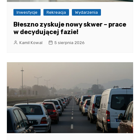
Inwestycje
Rekreacja
Wydarzenia
Błeszno zyskuje nowy skwer – prace
w decydującej fazie!
Kamil Kowal
5 sierpnia 2026