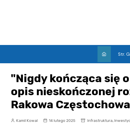
Skip
to
content
Str. 
"Nigdy kończąca się o
opis nieskończonej r
Rakowa Częstochow
,
Kamil Kowal
14 lutego 2025
Infrastruktura
Inwestyc