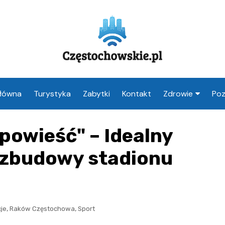
Główna
Turystyka
Zabytki
Kontakt
Zdrowie
Poz
Apteka Często
powieść" – Idealny
Weterynarz
Częstochowa
ozbudowy stadionu
Lekarz Często
a
Stomatolog
Częstochowa
,
,
je
Raków Częstochowa
Sport