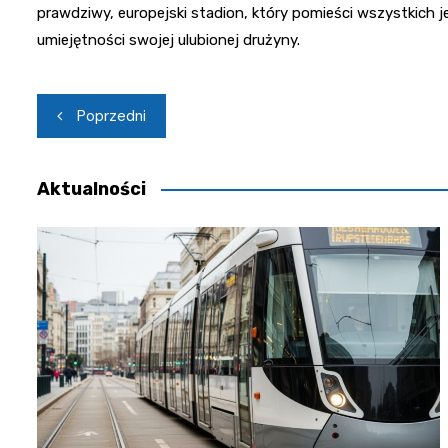
prawdziwy, europejski stadion, który pomieści wszystkich 
umiejętności swojej ulubionej drużyny.
Nawigacja
Poprzedni
wpisu
Aktualności