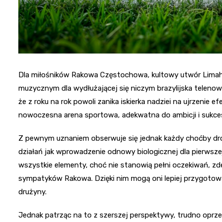
Dla miłośników Rakowa Częstochowa, kultowy utwór Limahl
muzycznym dla wydłużającej się niczym brazylijska telenowe
że z roku na rok powoli zanika iskierka nadziei na ujrzenie e
nowoczesna arena sportowa, adekwatna do ambicji i sukce
Z pewnym uznaniem obserwuje się jednak każdy choćby dro
działań jak wprowadzenie odnowy biologicznej dla pierwsze
wszystkie elementy, choć nie stanowią pełni oczekiwań, z
sympatyków Rakowa. Dzięki nim mogą oni lepiej przygoto
drużyny.
Jednak patrząc na to z szerszej perspektywy, trudno oprzeć