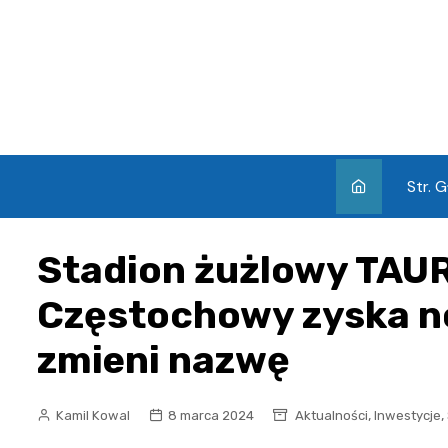
Skip
to
content
Str. 
Stadion żużlowy TAU
Częstochowy zyska n
zmieni nazwę
,
,
Kamil Kowal
8 marca 2024
Aktualności
Inwestycje