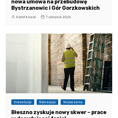
nowa umowa na przebudowę
Bystrzanowic i Gór Gorzkowskich
Kamil Kowal
7 sierpnia 2026
Inwestycje
Rekreacja
Wydarzenia
Błeszno zyskuje nowy skwer – prace