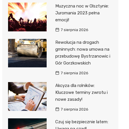
Muzyczna noc w Olsztynie:
Juromania 2023 pełna
emocji!
7 sierpnia 2026
Rewolucja na drogach
gminnych: nowa umowa na
przebudowę Bystrzanowic i
Gór Gorzkowskich
7 sierpnia 2026
Akcyza dla rolników:
Kluczowe terminy zwrotu i
nowe zasady!
7 sierpnia 2026
Czuj się bezpiecznie latem:
Uwaga na czad!