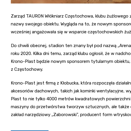
Zarząd TAURON Włókniarz Częstochowa, klubu żużlowego z si
nazwy swojego obiektu. Wygląda na to, że nowym sponsorem
wcześniej angażowała się w wsparcie częstochowskich żu
Do chwili obecnej, stadion ten znany był pod nazwą „Arena
roku 2020. Kilka dni temu, zarząd klubu ogłosił, że w nadc
Krono-Plast będzie nowym sponsorem tytularnym obiektu,
z Częstochowy.
Krono-Plast jest firmą z Kłobucka, która rozpoczęła działal
akcesoriów dachowych, takich jak kominki wentylacyjne, wy
Plast to nie tylko 4000 metrów kwadratowych powierzchn
maszyny do przetwórstwa tworzyw sztucznych, ale także ci
zakład narzędziowy „Zaborowski”, producent form wtrysko