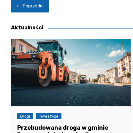
Nawigacja
Poprzedni
wpisu
Aktualności
Drogi
Inwestycje
Przebudowana droga w gminie