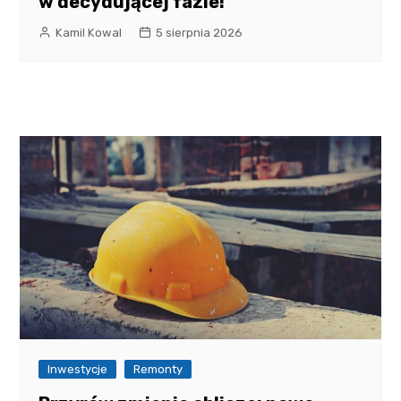
w decydującej fazie!
Kamil Kowal
5 sierpnia 2026
Inwestycje
Remonty