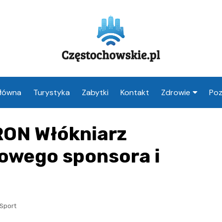
Główna
Turystyka
Zabytki
Kontakt
Zdrowie
Poz
Apteka Często
RON Włókniarz
Weterynarz
Częstochowa
owego sponsora i
Lekarz Często
Stomatolog
Częstochowa
Sport