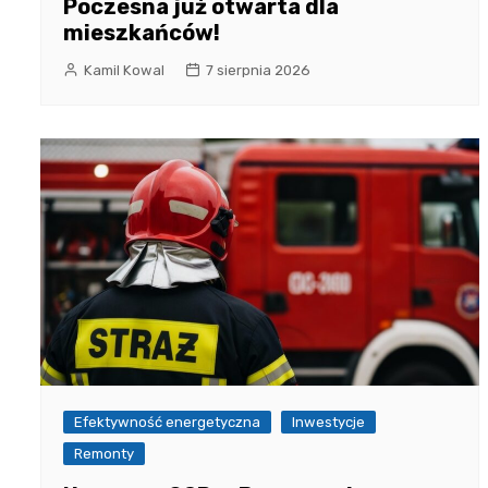
Poczesna już otwarta dla
mieszkańców!
Kamil Kowal
7 sierpnia 2026
Efektywność energetyczna
Inwestycje
Remonty