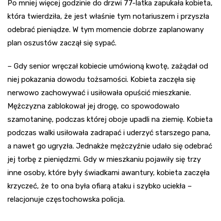
Po mniej więcej godzinie do drzwi 77-latka zapukała kobieta,
która twierdziła, że jest właśnie tym notariuszem i przyszła
odebrać pieniądze. W tym momencie dobrze zaplanowany
plan oszustów zaczął się sypać.
– Gdy senior wręczał kobiecie umówioną kwotę, zażądał od
niej pokazania dowodu tożsamości. Kobieta zaczęła się
nerwowo zachowywać i usiłowała opuścić mieszkanie.
Mężczyzna zablokował jej drogę, co spowodowało
szamotaninę, podczas której oboje upadli na ziemię. Kobieta
podczas walki usiłowała zadrapać i uderzyć starszego pana,
a nawet go ugryzła. Jednakże mężczyźnie udało się odebrać
jej torbę z pieniędzmi. Gdy w mieszkaniu pojawiły się trzy
inne osoby, które były świadkami awantury, kobieta zaczęła
krzyczeć, że to ona była ofiarą ataku i szybko uciekła –
relacjonuje częstochowska policja.