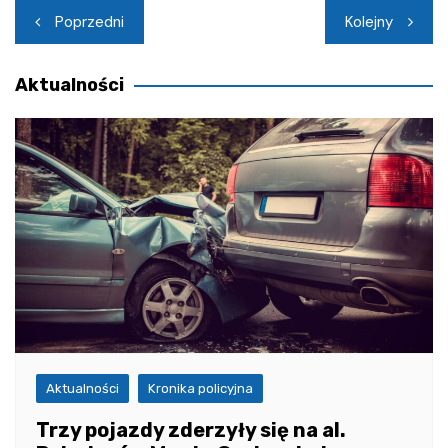
Nawigacja
Poprzedni
Kolejny
wpisu
Aktualności
Aktualności
Kronika policyjna
Trzy pojazdy zderzyły się na al.