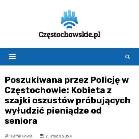
Skip
to
content
Poszukiwana przez Policję w
Częstochowie: Kobieta z
szajki oszustów próbujących
wyłudzić pieniądze od
seniora
Kamil Kowal
2 lutego 2024