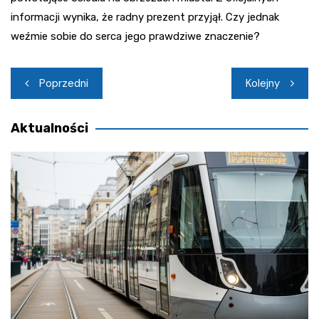
informacji wynika, że radny prezent przyjął. Czy jednak
weźmie sobie do serca jego prawdziwe znaczenie?
Nawigacja
Poprzedni
Kolejny
wpisu
Aktualności