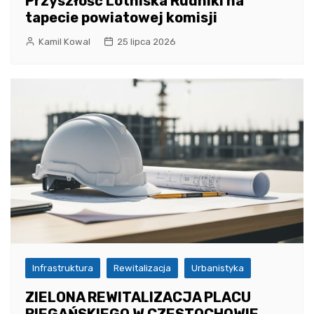
Przyszłość Lotniska Rudniki na
tapecie powiatowej komisji
Kamil Kowal
25 lipca 2026
Infrastruktura
Rewitalizacja
Urbanistyka
ZIELONA REWITALIZACJA PLACU