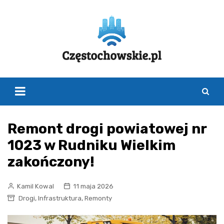
Skip
to
content
Remont drogi powiatowej nr
1023 w Rudniku Wielkim
zakończony!
Kamil Kowal
11 maja 2026
,
,
Drogi
Infrastruktura
Remonty