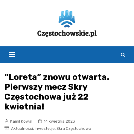
Skip
to
content
“Loreta” znowu otwarta.
Pierwszy mecz Skry
Częstochowa już 22
kwietnia!
Kamil Kowal
14 kwietnia 2023
,
,
Aktualności
Inwestycje
Skra Częstochowa