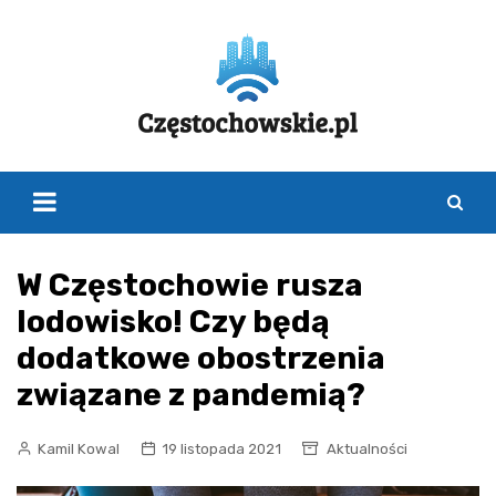
Skip
to
content
W Częstochowie rusza
lodowisko! Czy będą
dodatkowe obostrzenia
związane z pandemią?
Kamil Kowal
19 listopada 2021
Aktualności