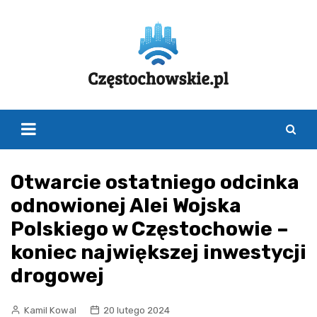
Skip
to
content
Otwarcie ostatniego odcinka
odnowionej Alei Wojska
Polskiego w Częstochowie –
koniec największej inwestycji
drogowej
Kamil Kowal
20 lutego 2024