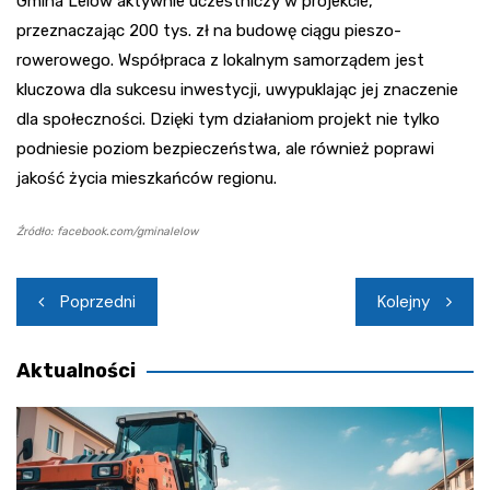
Gmina Lelów aktywnie uczestniczy w projekcie,
przeznaczając 200 tys. zł na budowę ciągu pieszo-
rowerowego. Współpraca z lokalnym samorządem jest
kluczowa dla sukcesu inwestycji, uwypuklając jej znaczenie
dla społeczności. Dzięki tym działaniom projekt nie tylko
podniesie poziom bezpieczeństwa, ale również poprawi
jakość życia mieszkańców regionu.
Źródło: facebook.com/gminalelow
Nawigacja
Poprzedni
Kolejny
wpisu
Aktualności