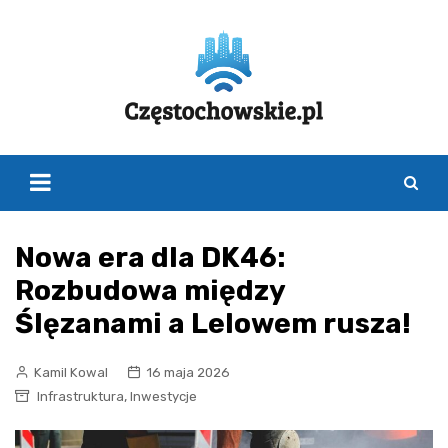
Skip
to
content
Nowa era dla DK46:
Rozbudowa między
Ślęzanami a Lelowem rusza!
Kamil Kowal
16 maja 2026
,
Infrastruktura
Inwestycje