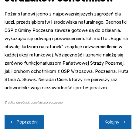
Pożar stanowi jedno z najpoważniejszych zagrożeń dla
ludzi, przedsiębiorstw i środowiska naturalnego. Jednostki
OSP z Gminy Poczesna zawsze gotowe są do działania,
wykazując się odwagą i poświęceniem. Ich motto „Bogu na
chwałę, ludziom na ratunek” znajduje odzwierciedlenie w
każdej akcji ratunkowej. Wdzięczność i uznanie należą się
zarówno funkcjonariuszom Państwowej Straży Pożarnej,
jak i druhom ochotnikom z OSP Wrzosowa, Poczesna, Huta
Stara A, Słowik, Nierada i Cisie, którzy nie pierwszy raz
udowodnili swoją niezawodność i profesjonalizm.
Źródło: facebook.com/strona.poczesna
Nawigacja
Poprzedni
Kolejny
wpisu