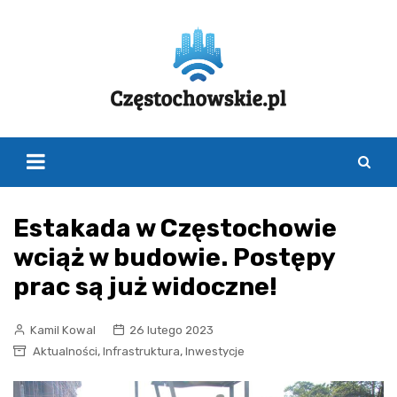
Skip
to
content
Estakada w Częstochowie
wciąż w budowie. Postępy
prac są już widoczne!
Kamil Kowal
26 lutego 2023
,
,
Aktualności
Infrastruktura
Inwestycje