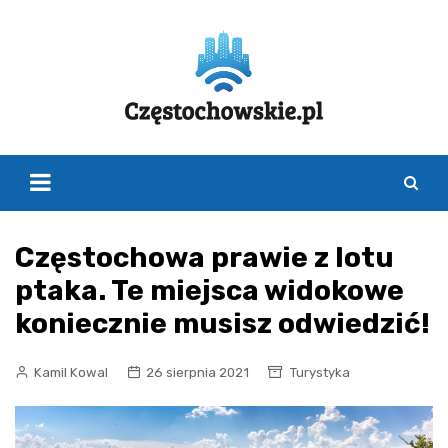
Skip
to
content
Częstochowa prawie z lotu
ptaka. Te miejsca widokowe
koniecznie musisz odwiedzić!
Kamil Kowal
26 sierpnia 2021
Turystyka