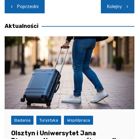
Nawigacja
Poprzedni
Kolejny
wpisu
Aktualności
Badania
Turystyka
Współpraca
Olsztyn i Uniwersytet Jana