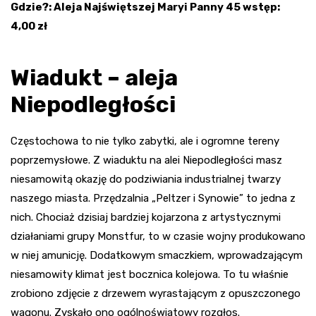
Gdzie?: Aleja Najświętszej Maryi Panny 45 wstęp:
4,00 zł
Wiadukt – aleja
Niepodległości
Częstochowa to nie tylko zabytki, ale i ogromne tereny
poprzemysłowe. Z wiaduktu na alei Niepodległości masz
niesamowitą okazję do podziwiania industrialnej twarzy
naszego miasta. Przędzalnia „Peltzer i Synowie” to jedna z
nich. Chociaż dzisiaj bardziej kojarzona z artystycznymi
działaniami grupy Monstfur, to w czasie wojny produkowano
w niej amunicję. Dodatkowym smaczkiem, wprowadzającym
niesamowity klimat jest bocznica kolejowa. To tu właśnie
zrobiono zdjęcie z drzewem wyrastającym z opuszczonego
wagonu. Zyskało ono ogólnoświatowy rozgłos.