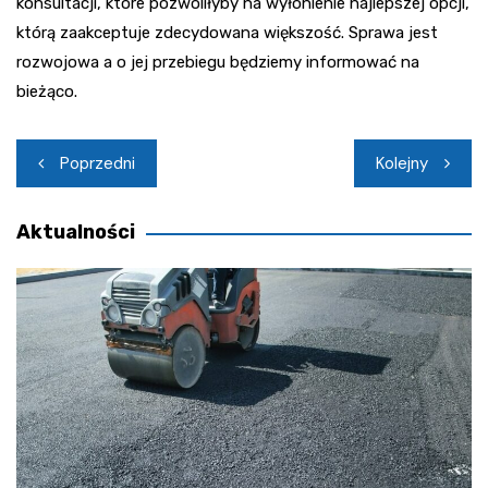
konsultacji, które pozwoliłyby na wyłonienie najlepszej opcji,
którą zaakceptuje zdecydowana większość. Sprawa jest
rozwojowa a o jej przebiegu będziemy informować na
bieżąco.
Nawigacja
Poprzedni
Kolejny
wpisu
Aktualności