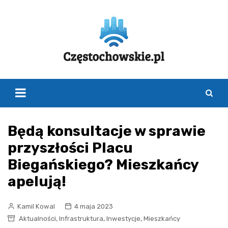
Skip
to
content
Będą konsultacje w sprawie
przyszłości Placu
Biegańskiego? Mieszkańcy
apelują!
Kamil Kowal
4 maja 2023
,
,
,
Aktualności
Infrastruktura
Inwestycje
Mieszkańcy