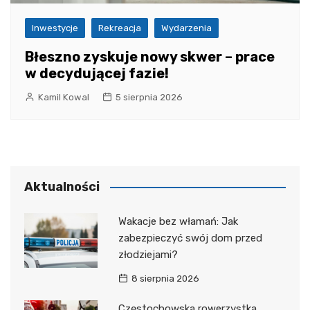
Inwestycje
Rekreacja
Wydarzenia
Błeszno zyskuje nowy skwer – prace
w decydującej fazie!
Kamil Kowal
5 sierpnia 2026
Aktualności
Wakacje bez włamań: Jak
zabezpieczyć swój dom przed
złodziejami?
8 sierpnia 2026
Częstochowska rowerzystka