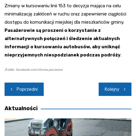
Zmiany w kursowaniu linii 153 to decyzja mająca na celu
minimalizację zakłóceń w ruchu oraz zapewnienie ciągłości
dostępu do komunikacji miejskiej dla mieszkańców gminy.
Pasażerowie są proszeni o korzystanie z
alternatywnych połączeń i śledzenie aktualnych
informacji o kursowaniu autobusów, aby uniknąć
nieprzyjemnych niespodzianek podczas podróży
.
Źródło: facebook.com/strona.poczesna
Nawigacja
Poprzedni
Kolejny
wpisu
Aktualności