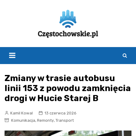
Skip
to
content
Zmiany w trasie autobusu
linii 153 z powodu zamknięcia
drogi w Hucie Starej B
Kamil Kowal
13 czerwca 2026
,
,
Komunikacja
Remonty
Transport