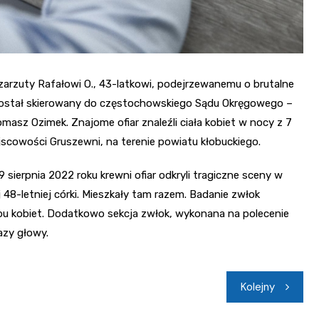
zarzuty Rafałowi O., 43-latkowi, podejrzewanemu o brutalne
 został skierowany do częstochowskiego Sądu Okręgowego –
masz Ozimek. Znajome ofiar znaleźli ciała kobiet w nocy z 7
scowości Gruszewni, na terenie powiatu kłobuckiego.
 sierpnia 2022 roku krewni ofiar odkryli tragiczne sceny w
48-letniej córki. Mieszkały tam razem. Badanie zwłok
obu kobiet. Dodatkowo sekcja zwłok, wykonana na polecenie
azy głowy.
Kolejny