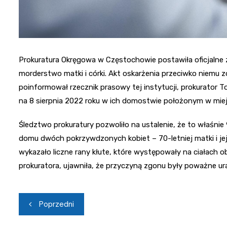
Prokuratura Okręgowa w Częstochowie postawiła oficjalne 
morderstwo matki i córki. Akt oskarżenia przeciwko niemu
poinformował rzecznik prasowy tej instytucji, prokurator To
na 8 sierpnia 2022 roku w ich domostwie położonym w miej
Śledztwo prokuratury pozwoliło na ustalenie, że to właśnie 9
domu dwóch pokrzywdzonych kobiet – 70-letniej matki i jej 
wykazało liczne rany kłute, które występowały na ciałach 
prokuratora, ujawniła, że przyczyną zgonu były poważne ur
Nawigacja
Poprzedni
wpisu