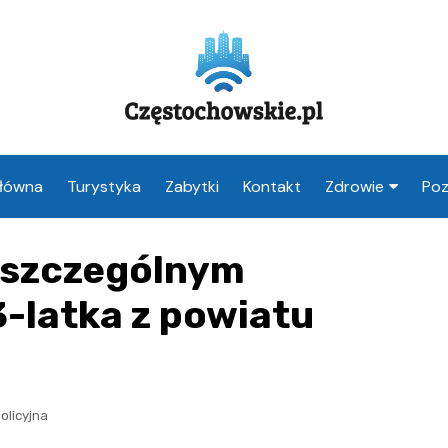
Główna
Turystyka
Zabytki
Kontakt
Zdrowie
Poz
Apteka Często
 szczególnym
Weterynarz
Częstochowa
-latka z powiatu
Lekarz Często
Stomatolog
Częstochowa
olicyjna