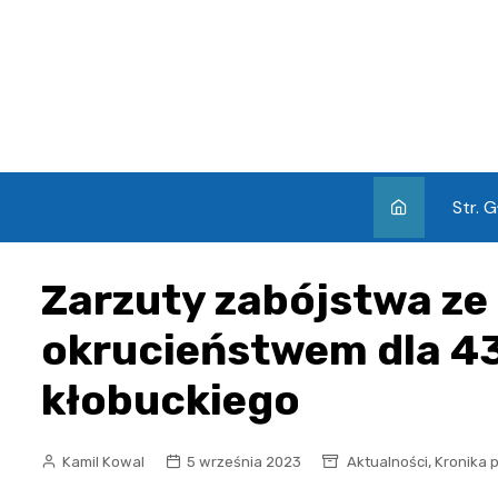
Skip
to
content
Str. 
Zarzuty zabójstwa ze
okrucieństwem dla 43
kłobuckiego
,
Kamil Kowal
5 września 2023
Aktualności
Kronika p