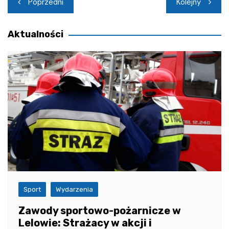
Nawigacja
Poprzedni
Kolejny
wpisu
Aktualności
Sport
Wydarzenia
Zawody sportowo-pożarnicze w
Lelowie: Strażacy w akcji i