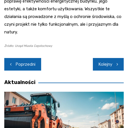
poprawę efektywności energetycznej budynku, jego
estetyki, a także komfortu użytkowania. Wszystkie te
działania są prowadzone z myślą o ochronie środowiska, co
czyni projekt nie tylko funkcjonalnym, ale i przyjaznym dla
natury.
Źródło: Urząd Miasta Częstochowy
Nawigacja
Poprzedni
Kolejny
wpisu
Aktualności