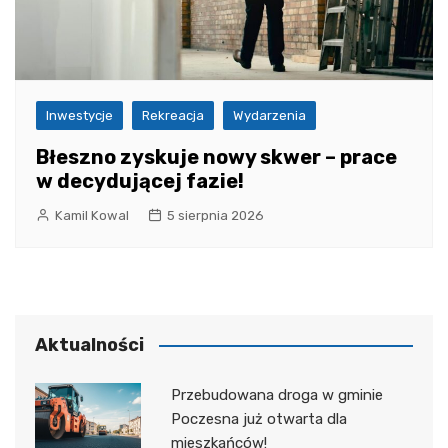
Inwestycje
Rekreacja
Wydarzenia
Błeszno zyskuje nowy skwer – prace
w decydującej fazie!
Kamil Kowal
5 sierpnia 2026
Aktualności
Przebudowana droga w gminie
Poczesna już otwarta dla
mieszkańców!