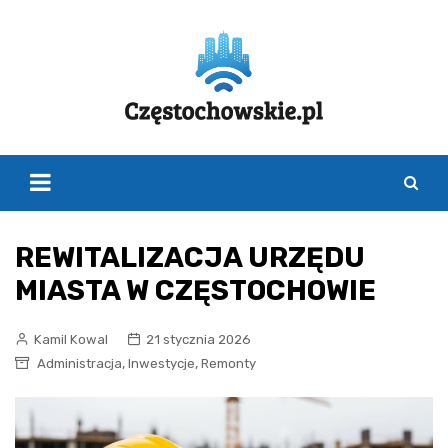
Skip
to
content
REWITALIZACJA URZĘDU
MIASTA W CZĘSTOCHOWIE
Kamil Kowal
21 stycznia 2026
,
,
Administracja
Inwestycje
Remonty