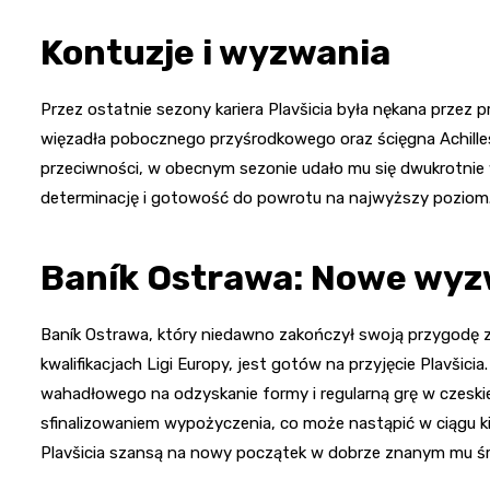
Kontuzje i wyzwania
Przez ostatnie sezony kariera Plavšicia była nękana prze
więzadła pobocznego przyśrodkowego oraz ścięgna Achillesa
przeciwności, w obecnym sezonie udało mu się dwukrotnie 
determinację i gotowość do powrotu na najwyższy poziom
Baník Ostrawa: Nowe wyz
Baník Ostrawa, który niedawno zakończył swoją przygodę 
kwalifikacjach Ligi Europy, jest gotów na przyjęcie Plavšic
wahadłowego na odzyskanie formy i regularną grę w czeskiej
sfinalizowaniem wypożyczenia, co może nastąpić w ciągu k
Plavšicia szansą na nowy początek w dobrze znanym mu ś