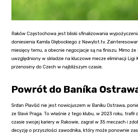
Raków Częstochowa jest bliski sfinalizowania wypożyczenia
doniesienia Kamila Głębockiego z Nawylot.tv. Zainteresowan
miesięcy temu, a obecnie negocjacje są na finiszu. Mimo że 
uwzględniony w składzie na kluczowe mecze eliminacji Ligi
przenosiny do Czech w najbliższym czasie.
Powrót do Baníka Ostraw
Srđan Plavšić nie jest nowicjuszem w Baníku Ostrawa, po
ze Slavii Praga. To właśnie z tego klubu, w 2023 roku, tra
czasie swojej kariery w Rakowie, zagrał w 35 meczach i zd
decyzję o przyszłości zawodnika, który może ponownie zasil