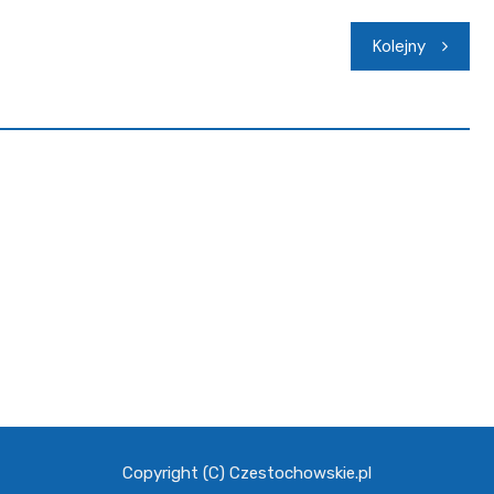
Kolejny
Copyright (C) Czestochowskie.pl