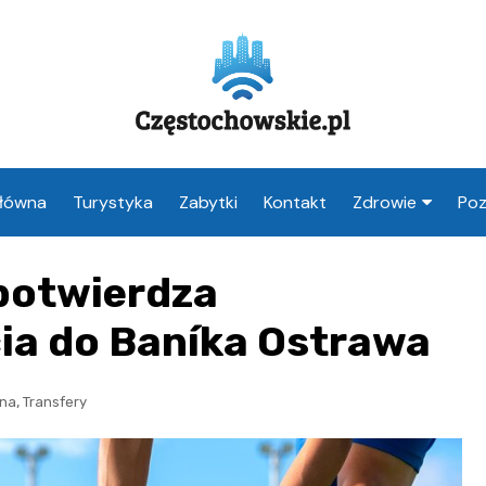
Główna
Turystyka
Zabytki
Kontakt
Zdrowie
Poz
Apteka Często
potwierdza
Weterynarz
Częstochowa
ia do Baníka Ostrawa
Lekarz Często
,
żna
Transfery
Stomatolog
Częstochowa