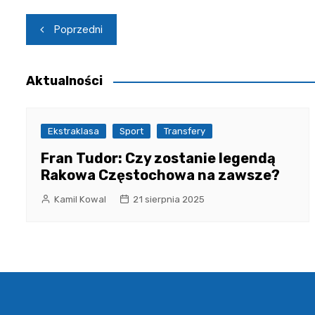
Nawigacja
Poprzedni
wpisu
Aktualności
Ekstraklasa
Sport
Transfery
Fran Tudor: Czy zostanie legendą
Rakowa Częstochowa na zawsze?
Kamil Kowal
21 sierpnia 2025