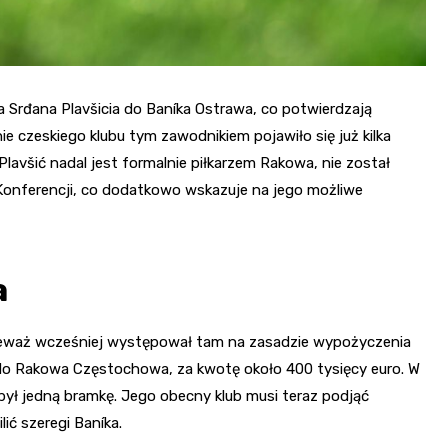
 Srđana Plavšicia do Baníka Ostrawa, co potwierdzają
ie czeskiego klubu tym zawodnikiem pojawiło się już kilka
Plavšić nadal jest formalnie piłkarzem Rakowa, nie został
 Konferencji, co dodatkowo wskazuje na jego możliwe
a
nieważ wcześniej występował tam na zasadzie wypożyczenia
fił do Rakowa Częstochowa, za kwotę około 400 tysięcy euro. W
obył jedną bramkę. Jego obecny klub musi teraz podjąć
ić szeregi Baníka.