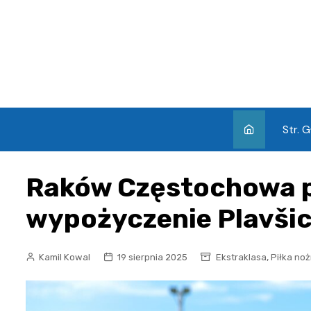
Skip
to
content
Str. 
Raków Częstochowa 
wypożyczenie Plavšic
,
Kamil Kowal
19 sierpnia 2025
Ekstraklasa
Piłka no