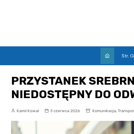
Skip
to
content
Str. 
PRZYSTANEK SREBR
NIEDOSTĘPNY DO OD
,
Kamil Kowal
3 czerwca 2026
Komunikacja
Transpor