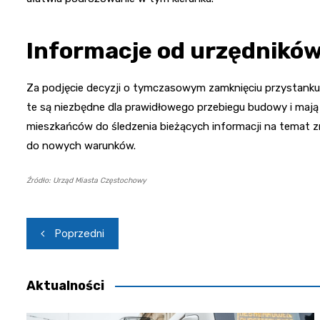
Informacje od urzędników
Za podjęcie decyzji o tymczasowym zamknięciu przystanku od
te są niezbędne dla prawidłowego przebiegu budowy i mają n
mieszkańców do śledzenia bieżących informacji na temat zmi
do nowych warunków.
Źródło: Urząd Miasta Częstochowy
Nawigacja
Poprzedni
wpisu
Aktualności