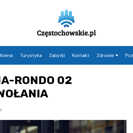
Główna
Turystyka
Zabytki
Kontakt
Zdrowie
Poz
Apteka Często
NA-RONDO 02
Weterynarz
Częstochowa
WOŁANIA
Lekarz Często
t
Stomatolog
Częstochowa