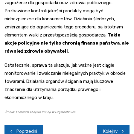
zagrożenie dla gospodarki oraz zdrowia publicznego.
Pozbawione kontroli jakości produkty mogą być
niebezpieczne dla konsumentów. Działania śledczych,
zmierzające do ograniczenia tego procederu, są istotnym
elementem walki z przestępczością gospodarczą.
Takie
akcje policyjne nie tylko chronią finanse państwa, ale
również zdrowie obywateli
.
Ostatecznie, sprawa ta ukazuje, jak ważne jest ciągłe
monitorowanie i zwalczanie nielegalnych praktyk w obrocie
towarami. Działania organów ścigania mają kluczowe
znaczenie dla utrzymania porządku prawnego i
ekonomicznego w kraju.
Źródło: Komenda Miejska Policji w Częstochowie
Nawigacja
Poprzedni
Kolejny