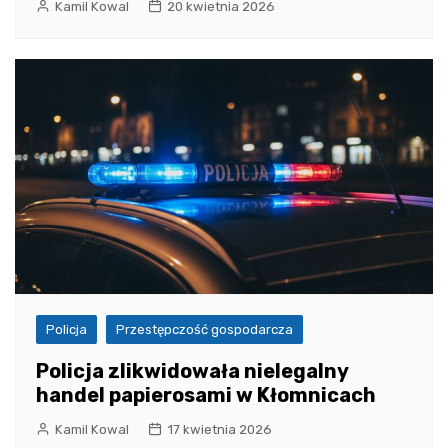
Kamil Kowal
20 kwietnia 2026
Policja
Przestępczość gospodarcza
Policja zlikwidowała nielegalny
handel papierosami w Kłomnicach
Kamil Kowal
17 kwietnia 2026