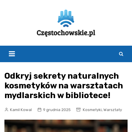
Skip
to
content
Odkryj sekrety naturalnych
kosmetyków na warsztatach
mydlarskich w bibliotece!
,
Kamil Kowal
9 grudnia 2025
Kosmetyki
Warsztaty