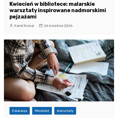
Kwiecień w bibliotece: malarskie
warsztaty inspirowane nadmorskimi
pejzażami
Kamil Kowal
26 kwietnia 2026
Edukacja
Młodzież
Warsztaty