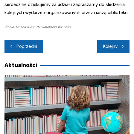
serdecznie dziękujemy za udział i zapraszamy do śledzenia
kolejnych wydarzeń organizowanych przez naszą bibliotekę.
Źródło: facebook.com/bibliotekaczestochowa
Nawigacja
Poprzedni
Kolejny
wpisu
Aktualności