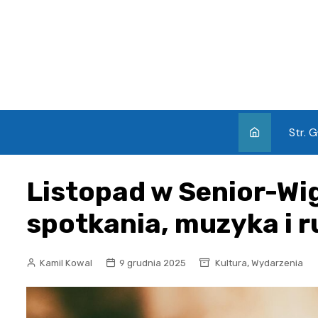
Skip
to
content
Str. 
Listopad w Senior-Wi
spotkania, muzyka i r
,
Kamil Kowal
9 grudnia 2025
Kultura
Wydarzenia