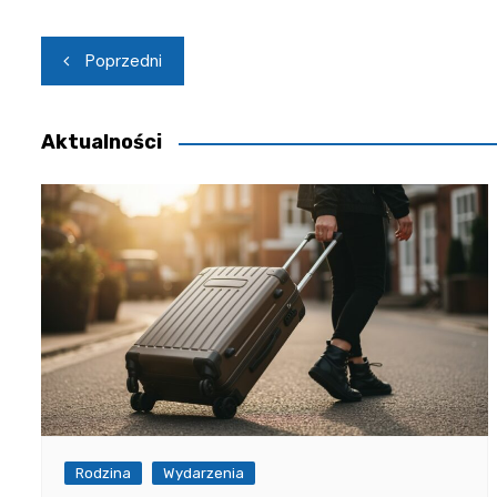
Nawigacja
Poprzedni
wpisu
Aktualności
Rodzina
Wydarzenia