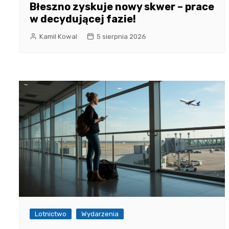
Błeszno zyskuje nowy skwer – prace
w decydującej fazie!
Kamil Kowal
5 sierpnia 2026
Lotnictwo
Wydarzenia