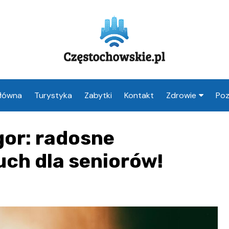
Główna
Turystyka
Zabytki
Kontakt
Zdrowie
Poz
Apteka Często
gor: radosne
Weterynarz
Częstochowa
uch dla seniorów!
Lekarz Często
Stomatolog
Częstochowa