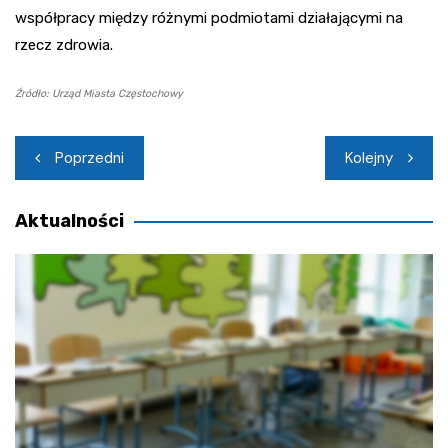
współpracy między różnymi podmiotami działającymi na
rzecz zdrowia.
Źródło: Urząd Miasta Częstochowy
Nawigacja
Poprzedni
Kolejny
wpisu
Aktualności