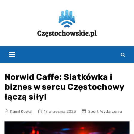
Skip
to
content
Norwid Caffe: Siatkówka i
biznes w sercu Częstochowy
łączą siły!
,
Kamil Kowal
17 września 2025
Sport
Wydarzenia