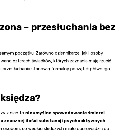
zona – przesłuchania bez
 samym początku. Zarówno dziennikarze, jak i osoby
zwano czterech świadków, których zeznania mają rzucić
a i przesłuchania stanowią formalny początek głównego
 księdza?
szy z nich to
nieumyślne spowodowanie śmierci
a znacznej ilości substancji psychoaktywnych
ym osobom, co według śledczych miało doprowadzić do