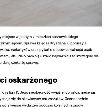
ły miejsce w jednym z mieszkań sosnowieckiego
kalnym sądem. Sprawa księdza Krystiana K. poruszyła
owieka, narkotyków oraz pytań o odpowiedzialność osób
iami, ale udało nam się ustalić najważniejsze szczegóły dla
o dalej czeka tę sprawę.
ści oskarżonego
dz Krystian K. Jego nieobecność wyjaśnił obrońca, mecenas
zyznaje się do stawianych mu zarzutów. Jednocześnie
ić swoją wersję wydarzeń podczas kolejnych etapów