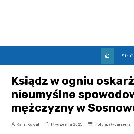
Skip
to
content
Str. 
Ksiądz w ogniu oskarż
nieumyślne spowodow
mężczyzny w Sosnow
,
Kamil Kowal
17 września 2025
Policja
Wydarzenia