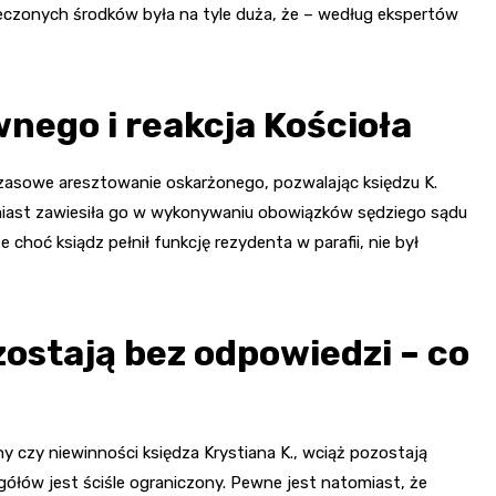
ieczonych środków była na tyle duża, że – według ekspertów
ego i reakcja Kościoła
zasowe aresztowanie oskarżonego, pozwalając księdzu K.
miast zawiesiła go w wykonywaniu obowiązków sędziego sądu
 choć ksiądz pełnił funkcję rezydenta w parafii, nie był
ostają bez odpowiedzi – co
y czy niewinności księdza Krystiana K., wciąż pozostają
ółów jest ściśle ograniczony. Pewne jest natomiast, że