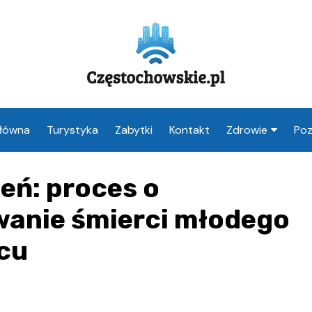
Główna
Turystyka
Zabytki
Kontakt
Zdrowie
Poz
Apteka Często
eń: proces o
Weterynarz
Częstochowa
anie śmierci młodego
Lekarz Często
cu
Stomatolog
Częstochowa