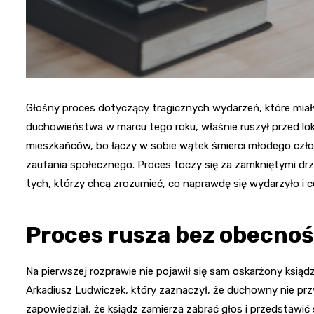
Głośny proces dotyczący tragicznych wydarzeń, które mia
duchowieństwa w marcu tego roku, właśnie ruszył przed lo
mieszkańców, bo łączy w sobie wątek śmierci młodego czł
zaufania społecznego. Proces toczy się za zamkniętymi drzw
tych, którzy chcą zrozumieć, co naprawdę się wydarzyło i c
Proces rusza bez obecno
Na pierwszej rozprawie nie pojawił się sam oskarżony ksią
Arkadiusz Ludwiczek, który zaznaczył, że duchowny nie pr
zapowiedział, że ksiądz zamierza zabrać głos i przedstaw