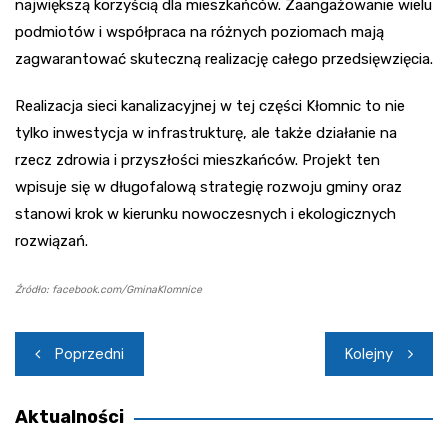
największą korzyścią dla mieszkańców. Zaangażowanie wielu
podmiotów i współpraca na różnych poziomach mają
zagwarantować skuteczną realizację całego przedsięwzięcia.
Realizacja sieci kanalizacyjnej w tej części Kłomnic to nie
tylko inwestycja w infrastrukturę, ale także działanie na
rzecz zdrowia i przyszłości mieszkańców. Projekt ten
wpisuje się w długofalową strategię rozwoju gminy oraz
stanowi krok w kierunku nowoczesnych i ekologicznych
rozwiązań.
Źródło: facebook.com/GminaKlomnice
Nawigacja
Poprzedni
Kolejny
wpisu
Aktualności