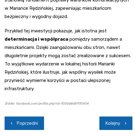
stanowią fundament poprawy warunków komunikacyjnych
w Mariance Rędzińskiej, zapewniając mieszkańcom
bezpieczny i wygodny dojazd.
Przykład tej inwestycji pokazuje, jak istotna jest
determinacja i współpraca
pomiędzy samorządem a
mieszkańcami. Dzięki zaangażowaniu obu stron, nawet
długoletnie projekty mogą zostać zrealizowane z sukcesem.
To wyjątkowe wydarzenie w lokalnej historii Marianki
Rędzińskiej, które ilustruje, jak wspólny wysiłek może
przynieść wymierne korzyści w postaci ulepszonej
infrastruktury.
Źródło: facebook.com/profile.php?id=100068681170454
Nawigacja
Poprzedni
Kolejny
wpisu