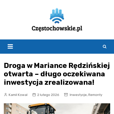
Skip
to
content
Droga w Mariance Rędzińskiej
otwarta – długo oczekiwana
inwestycja zrealizowana!
,
Kamil Kowal
2 lutego 2026
Inwestycje
Remonty