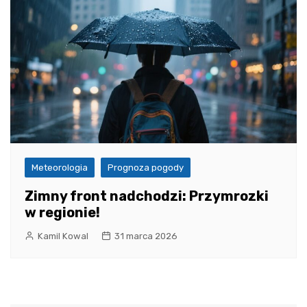
Meteorologia
Prognoza pogody
Zimny front nadchodzi: Przymrozki
w regionie!
Kamil Kowal
31 marca 2026