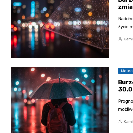
zmia
Nadcho
życie 
Kami
Meteo
Burz
30.0
Progno
możliw
Kami