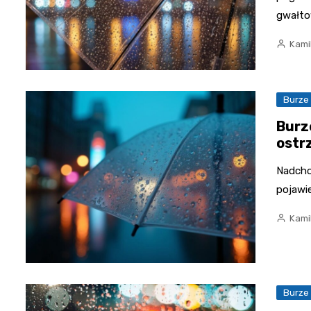
gwałt
Kami
Burze
Burz
ostr
Nadcho
pojawi
Kami
Burze