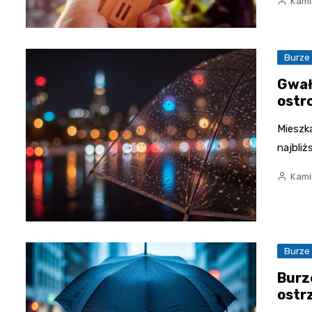
Kami
Burze
Gwał
ostr
Mieszk
najbli
Kami
Burze
Burz
ostr