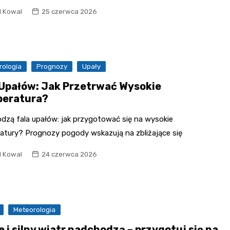
l Kowal
25 czerwca 2026
rologia
Prognozy
Upały
 Upałów: Jak Przetrwać Wysokie
eratura?
dzą fala upałów: jak przygotować się na wysokie
atury? Prognozy pogody wskazują na zbliżające się
l Kowal
24 czerwca 2026
Meteorologia
 i silny wiatr nadchodzą – przygotuj się na