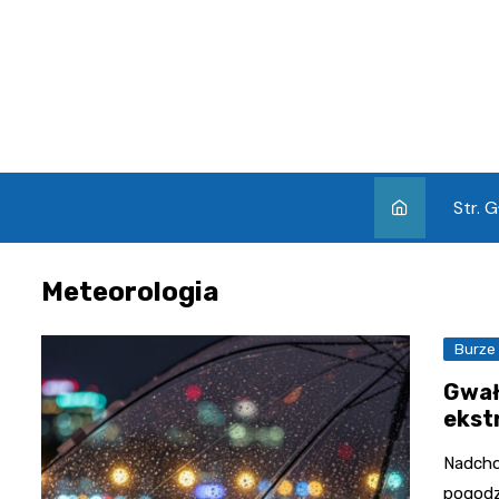
Skip
to
content
Str. 
Meteorologia
Burze
Gwał
ekst
Nadcho
pogodz