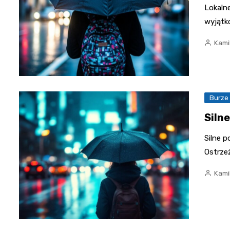
Lokaln
wyjątk
Kami
Burze
Silne
Silne 
Ostrze
Kami