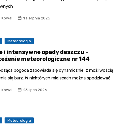
ownych
l Kowal
1 sierpnia 2026
Meteorologia
e i intensywne opady deszczu –
zeżenie meteorologiczne nr 144
dząca pogoda zapowiada się dynamicznie, z możliwością
enia się burz. W niektórych miejscach można spodziewać
l Kowal
23 lipca 2026
Meteorologia