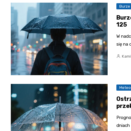
Burze
Burz
125
W nadc
się na
Kami
Meteo
Ostr
prze
Progno
dniach