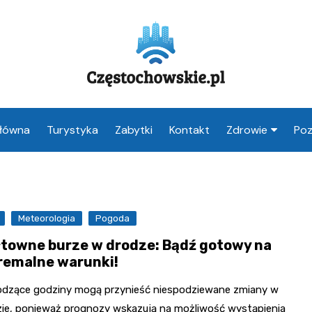
Główna
Turystyka
Zabytki
Kontakt
Zdrowie
Poz
Apteka Często
Weterynarz
Częstochowa
Meteorologia
Pogoda
Lekarz Często
towne burze w drodze: Bądź gotowy na
remalne warunki!
Stomatolog
Częstochowa
dzące godziny mogą przynieść niespodziewane zmiany w
ie, ponieważ prognozy wskazują na możliwość wystąpienia