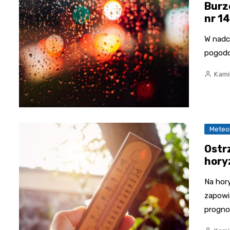
Burz
nr 1
W nadc
pogodo
Kami
Meteo
Ostr
hory
Na hory
zapowi
progno