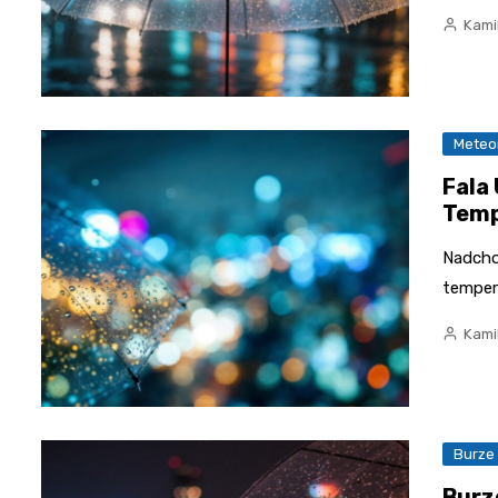
Kami
Meteo
Fala
Temp
Nadcho
temper
Kami
Burze
Burze