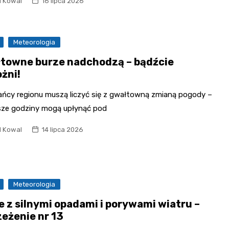
l Kowal
16 lipca 2026
Meteorologia
towne burze nadchodzą – bądźcie
ożni!
ańcy regionu muszą liczyć się z gwałtowną zmianą pogody –
ższe godziny mogą upłynąć pod
l Kowal
14 lipca 2026
Meteorologia
e z silnymi opadami i porywami wiatru –
zeżenie nr 13