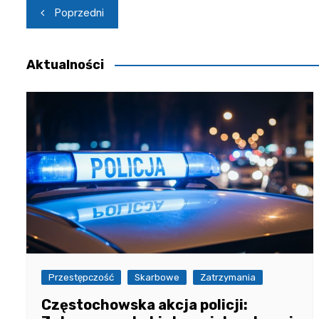
Nawigacja
Poprzedni
wpisu
Aktualności
Przestępczość
Skarbowe
Zatrzymania
Częstochowska akcja policji: