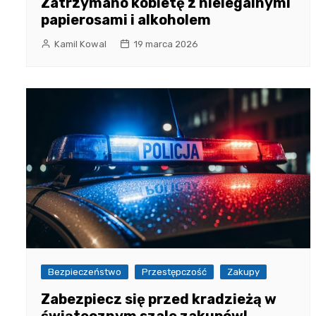
Zatrzymano kobietę z nielegalnymi
papierosami i alkoholem
Kamil Kowal
19 marca 2026
Bezpieczeństwo
Przestępczość
Zakupy
Zabezpiecz się przed kradzieżą w
świątecznym szale zakupów!