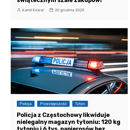
Kamil Kowal
20 grudnia 2025
Policja
Przestępczość
Tyton
Policja z Częstochowy likwiduje
nielegalny magazyn tytoniu: 120 kg
tytoniu i 6 tys. papierosów bez