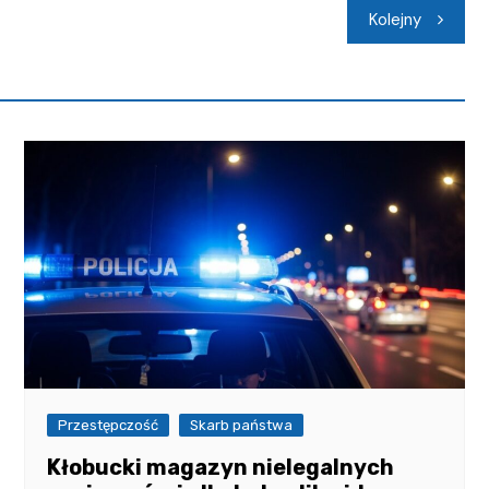
Kolejny
Przestępczość
Skarb państwa
Kłobucki magazyn nielegalnych