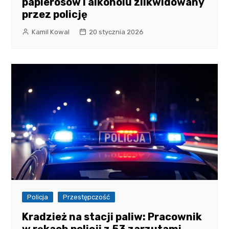
papierosów i alkoholu zlikwidowany
przez policję
Kamil Kowal
20 stycznia 2026
Policja
Przestępczość
Kradzież na stacji paliw: Pracownik
w rękach policji z 53 zarzutami