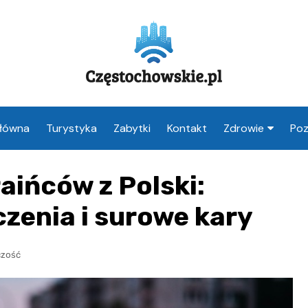
Główna
Turystyka
Zabytki
Kontakt
Zdrowie
Poz
Apteka Często
aińców z Polski:
Weterynarz
Częstochowa
zenia i surowe kary
Lekarz Często
czość
Stomatolog
Częstochowa