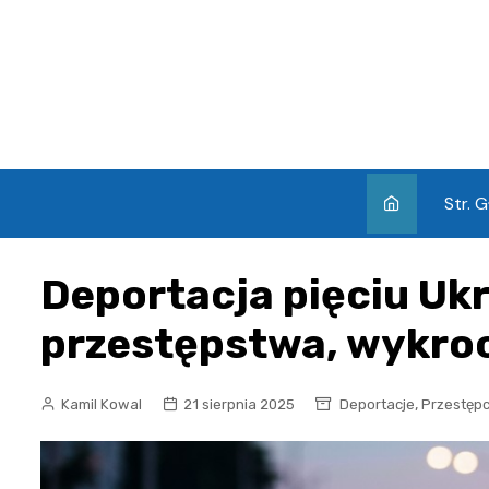
Skip
to
content
Str. 
Deportacja pięciu Ukr
przestępstwa, wykroc
,
Kamil Kowal
21 sierpnia 2025
Deportacje
Przestęp