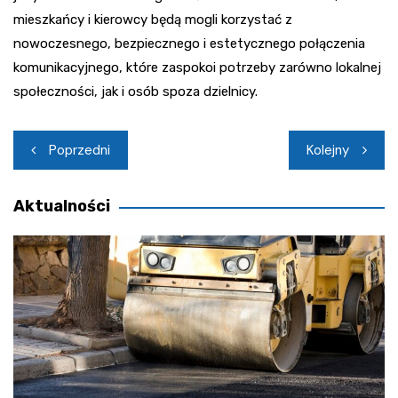
mieszkańcy i kierowcy będą mogli korzystać z
nowoczesnego, bezpiecznego i estetycznego połączenia
komunikacyjnego, które zaspokoi potrzeby zarówno lokalnej
społeczności, jak i osób spoza dzielnicy.
Nawigacja
Poprzedni
Kolejny
wpisu
Aktualności