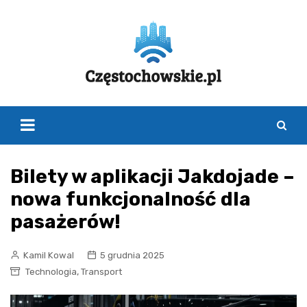
Skip
to
content
Bilety w aplikacji Jakdojade –
nowa funkcjonalność dla
pasażerów!
Kamil Kowal
5 grudnia 2025
,
Technologia
Transport