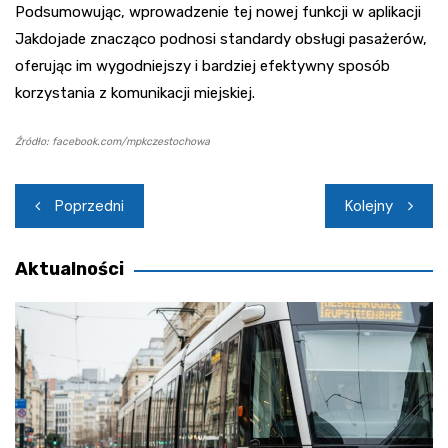
Podsumowując, wprowadzenie tej nowej funkcji w aplikacji
Jakdojade znacząco podnosi standardy obsługi pasażerów,
oferując im wygodniejszy i bardziej efektywny sposób
korzystania z komunikacji miejskiej.
Źródło: facebook.com/mpkczestochowa
Nawigacja
Poprzedni
Kolejny
wpisu
Aktualności