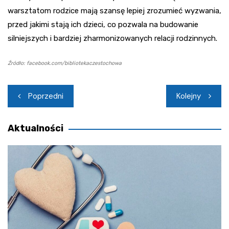
warsztatom rodzice mają szansę lepiej zrozumieć wyzwania,
przed jakimi stają ich dzieci, co pozwala na budowanie
silniejszych i bardziej zharmonizowanych relacji rodzinnych.
Źródło: facebook.com/bibliotekaczestochowa
Nawigacja
Poprzedni
Kolejny
wpisu
Aktualności