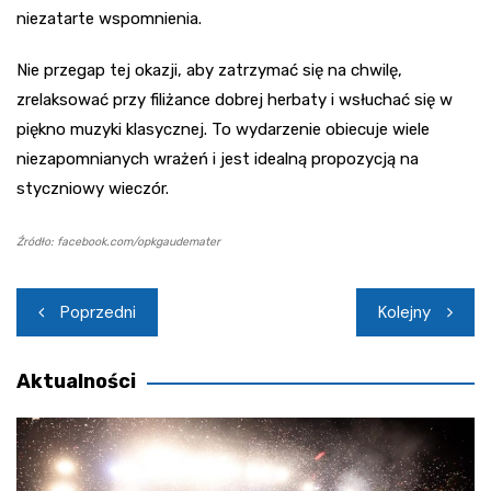
niezatarte wspomnienia.
Nie przegap tej okazji, aby zatrzymać się na chwilę,
zrelaksować przy filiżance dobrej herbaty i wsłuchać się w
piękno muzyki klasycznej. To wydarzenie obiecuje wiele
niezapomnianych wrażeń i jest idealną propozycją na
styczniowy wieczór.
Źródło: facebook.com/opkgaudemater
Nawigacja
Poprzedni
Kolejny
wpisu
Aktualności