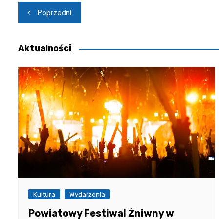
Nawigacja
Poprzedni
wpisu
Aktualności
Kultura
Wydarzenia
Powiatowy Festiwal Żniwny w