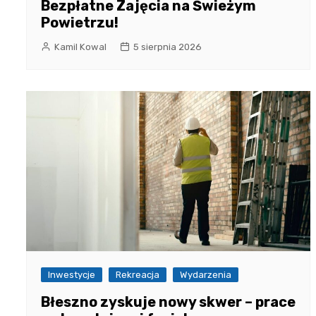
Bezpłatne Zajęcia na Świeżym
Powietrzu!
Kamil Kowal
5 sierpnia 2026
Inwestycje
Rekreacja
Wydarzenia
Błeszno zyskuje nowy skwer – prace