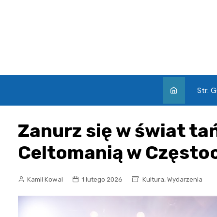
Skip
to
content
Str. 
Zanurz się w świat t
Celtomanią w Często
,
Kamil Kowal
1 lutego 2026
Kultura
Wydarzenia