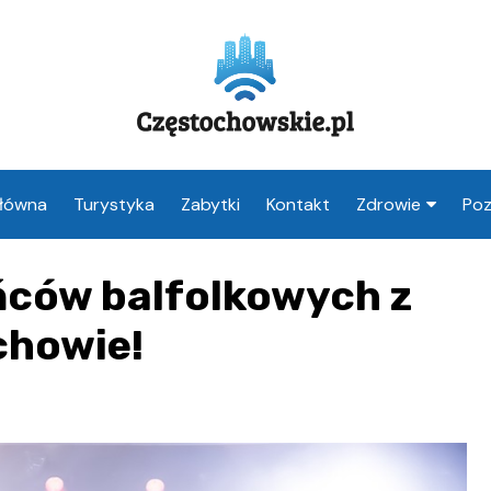
Główna
Turystyka
Zabytki
Kontakt
Zdrowie
Poz
Apteka Często
ańców balfolkowych z
Weterynarz
Częstochowa
chowie!
Lekarz Często
Stomatolog
Częstochowa