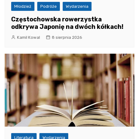
Młodzież
Podróże
Wydarzenia
Częstochowska rowerzystka
odkrywa Japonię na dwóch kółkach!
Kamil Kowal
8 sierpnia 2026
Literatura
Wydarzenia