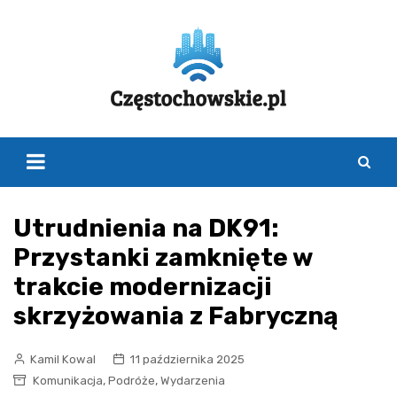
Skip
to
content
Utrudnienia na DK91:
Przystanki zamknięte w
trakcie modernizacji
skrzyżowania z Fabryczną
Kamil Kowal
11 października 2025
,
,
Komunikacja
Podróże
Wydarzenia