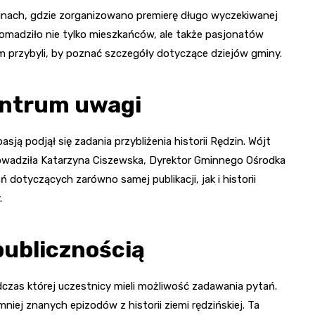
inach, gdzie zorganizowano premierę długo wyczekiwanej
romadziło nie tylko mieszkańców, ale także pasjonatów
iem przybyli, by poznać szczegóły dotyczące dziejów gminy.
entrum uwagi
pasją podjął się zadania przybliżenia historii Rędzin. Wójt
rowadziła Katarzyna Ciszewska, Dyrektor Gminnego Ośrodka
ń dotyczących zarówno samej publikacji, jak i historii
.
publicznością
dczas której uczestnicy mieli możliwość zadawania pytań.
iej znanych epizodów z historii ziemi rędzińskiej. Ta