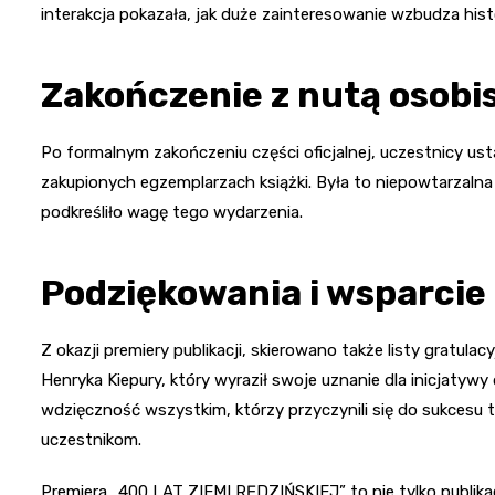
interakcja pokazała, jak duże zainteresowanie wzbudza histo
Zakończenie z nutą osobi
Po formalnym zakończeniu części oficjalnej, uczestnicy usta
zakupionych egzemplarzach książki. Była to niepowtarzalna
podkreśliło wagę tego wydarzenia.
Podziękowania i wsparcie 
Z okazji premiery publikacji, skierowano także listy gratulacy
Henryka Kiepury, który wyraził swoje uznanie dla inicjatywy 
wdzięczność wszystkim, którzy przyczynili się do sukcesu
uczestnikom.
Premiera „400 LAT ZIEMI RĘDZIŃSKIEJ” to nie tylko publikac