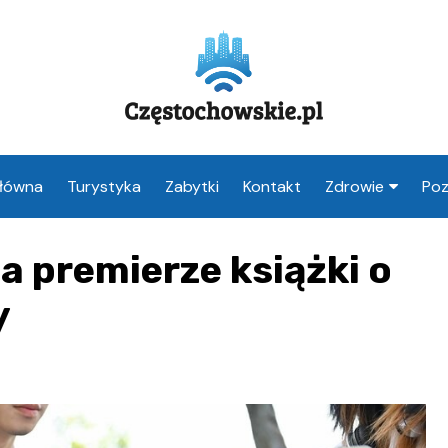
Główna
Turystyka
Zabytki
Kontakt
Zdrowie
Poz
Apteka Często
 premierze książki o
Weterynarz
Częstochowa
y
Lekarz Często
Stomatolog
Częstochowa