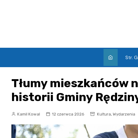
Skip
to
content
Str. 
Tłumy mieszkańców na
historii Gminy Rędzin
,
Kamil Kowal
12 czerwca 2026
Kultura
Wydarzenia