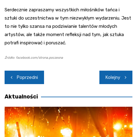
Serdecznie zapraszamy wszystkich miłośników tańca i
sztuki do uczestnictwa w tym niezwykłym wydarzeniu. Jest
to nie tylko szansa na podziwianie talentów młodych
artystów, ale także moment refleksji nad tym, jak sztuka
potrafi inspirować i poruszać.
Źródło: facebook.com/strona.poczesna
Nawigacja
Poprzedni
Kolejny
wpisu
Aktualności