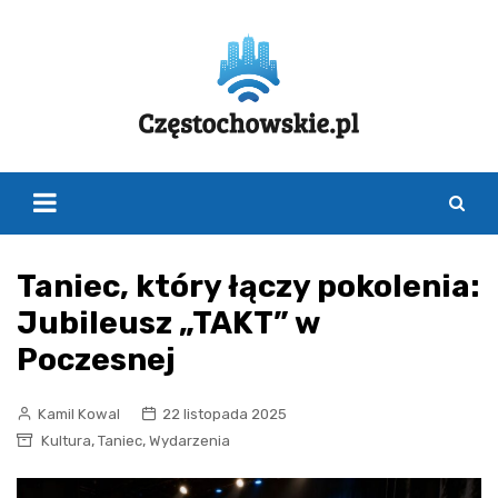
Skip
to
content
Taniec, który łączy pokolenia:
Jubileusz „TAKT” w
Poczesnej
Kamil Kowal
22 listopada 2025
,
,
Kultura
Taniec
Wydarzenia