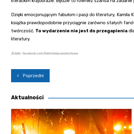
literackim krajobrazie. Będzie to również szansa na zadanie
Dzięki emocjonującym fabułom i pasji do literatury, Kamila 
książka prawdopodobnie przyciągnie zarówno stałych fanów,
twórczość.
To wydarzenie nie jest do przegapienia
dla
literatury.
Źródło: facebook.com/bibliotekaczestochowa
Nawigacja
Poprzedni
wpisu
Aktualności