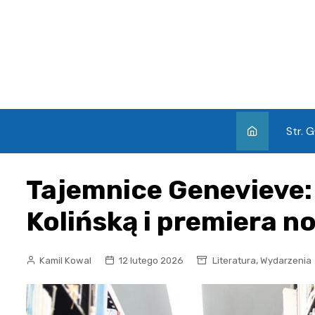
Skip
to
content
Str. 
Tajemnice Genevieve:
Kolińską i premiera n
,
Kamil Kowal
12 lutego 2026
Literatura
Wydarzenia