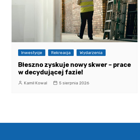
Inwestycje
Rekreacja
Wydarzenia
Błeszno zyskuje nowy skwer – prace
w decydującej fazie!
Kamil Kowal
5 sierpnia 2026