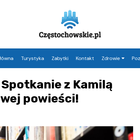
Główna
Turystyka
Zabytki
Kontakt
Zdrowie
Poz
Apteka Często
 Spotkanie z Kamilą
Weterynarz
Częstochowa
owej powieści!
Lekarz Często
Stomatolog
Częstochowa