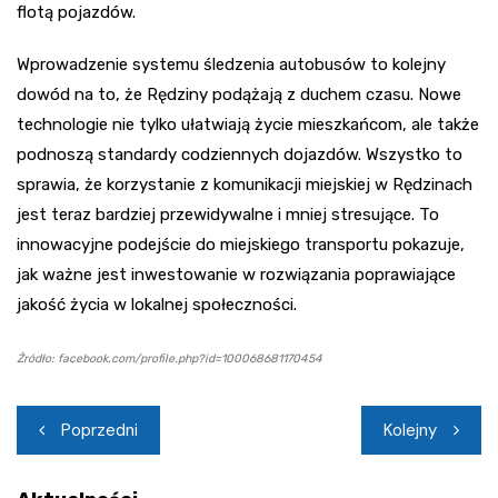
flotą pojazdów.
Wprowadzenie systemu śledzenia autobusów to kolejny
dowód na to, że Rędziny podążają z duchem czasu. Nowe
technologie nie tylko ułatwiają życie mieszkańcom, ale także
podnoszą standardy codziennych dojazdów. Wszystko to
sprawia, że korzystanie z komunikacji miejskiej w Rędzinach
jest teraz bardziej przewidywalne i mniej stresujące. To
innowacyjne podejście do miejskiego transportu pokazuje,
jak ważne jest inwestowanie w rozwiązania poprawiające
jakość życia w lokalnej społeczności.
Źródło: facebook.com/profile.php?id=100068681170454
Nawigacja
Poprzedni
Kolejny
wpisu