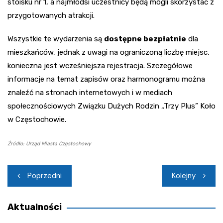
stoisku nr 1, a najmłodsi uczestnicy będą mogli skorzystać z
przygotowanych atrakcji.
Wszystkie te wydarzenia są
dostępne bezpłatnie
dla
mieszkańców, jednak z uwagi na ograniczoną liczbę miejsc,
konieczna jest wcześniejsza rejestracja. Szczegółowe
informacje na temat zapisów oraz harmonogramu można
znaleźć na stronach internetowych i w mediach
społecznościowych Związku Dużych Rodzin „Trzy Plus” Koło
w Częstochowie.
Źródło: Urząd Miasta Częstochowy
Nawigacja
Poprzedni
Kolejny
wpisu
Aktualności