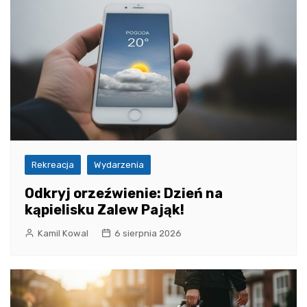
Rekreacja
Wydarzenia
Odkryj orzeźwienie: Dzień na
kąpielisku Zalew Pająk!
Kamil Kowal
6 sierpnia 2026