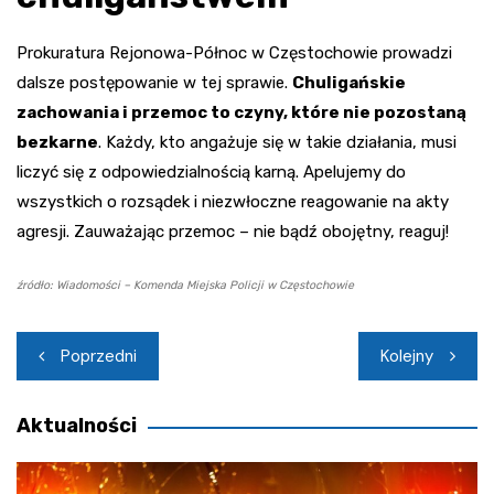
Prokuratura Rejonowa-Północ w Częstochowie prowadzi
dalsze postępowanie w tej sprawie.
Chuligańskie
zachowania i przemoc to czyny, które nie pozostaną
bezkarne
. Każdy, kto angażuje się w takie działania, musi
liczyć się z odpowiedzialnością karną. Apelujemy do
wszystkich o rozsądek i niezwłoczne reagowanie na akty
agresji. Zauważając przemoc – nie bądź obojętny, reaguj!
źródło: Wiadomości – Komenda Miejska Policji w Częstochowie
Nawigacja
Poprzedni
Kolejny
wpisu
Aktualności