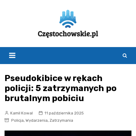
Skip
to
content
Pseudokibice w rękach
policji: 5 zatrzymanych po
brutalnym pobiciu
Kamil Kowal
11 października 2025
,
,
Policja
Wydarzenia
Zatrzymania