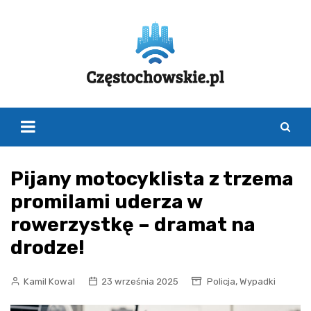
Skip
to
content
Pijany motocyklista z trzema
promilami uderza w
rowerzystkę – dramat na
drodze!
,
Kamil Kowal
23 września 2025
Policja
Wypadki