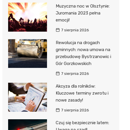
Muzyczna noc w Olsztynie:
Juromania 2023 pełna
emocji!
7 sierpnia 2026
Rewolucja na drogach
gminnych: nowa umowa na
przebudowę Bystrzanowic i
Gór Gorzkowskich
7 sierpnia 2026
Akcyza dla rolników:
Kluczowe terminy zwrotu i
nowe zasady!
7 sierpnia 2026
Czuj się bezpiecznie latem:
Uwaga na czad!