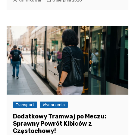
Kamil Kowal
6 sierpnia 2026
Transport
Wydarzenia
Dodatkowy Tramwaj po Meczu:
Sprawny Powrót Kibiców z
Częstochowy!