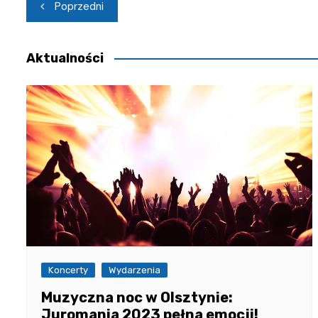
Nawigacja
Poprzedni
wpisu
Aktualności
Koncerty
Wydarzenia
Muzyczna noc w Olsztynie:
Juromania 2023 pełna emocji!