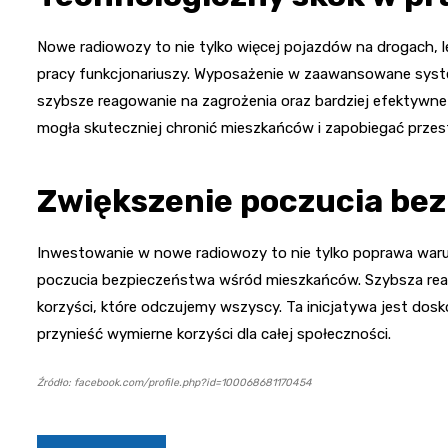
Nowe radiowozy to nie tylko więcej pojazdów na drogach, 
pracy funkcjonariuszy. Wyposażenie w zaawansowane system
szybsze reagowanie na zagrożenia oraz bardziej efektywne 
mogła skuteczniej chronić mieszkańców i zapobiegać prze
Zwiększenie poczucia be
Inwestowanie w nowe radiowozy to nie tylko poprawa waru
poczucia bezpieczeństwa wśród mieszkańców. Szybsza reakc
korzyści, które odczujemy wszyscy. Ta inicjatywa jest dos
przynieść wymierne korzyści dla całej społeczności.
Źródło: facebook.com/profile.php?id=100068681170454