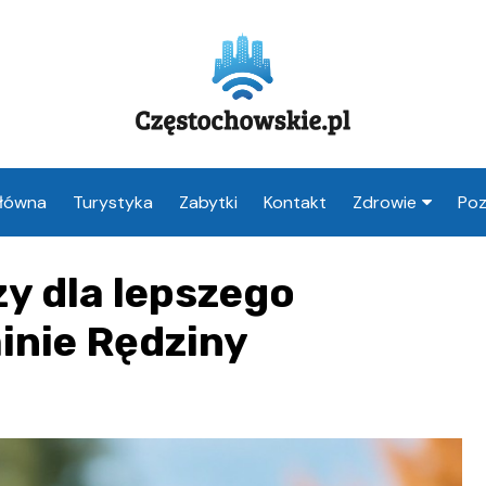
Główna
Turystyka
Zabytki
Kontakt
Zdrowie
Poz
Apteka Często
y dla lepszego
Weterynarz
Częstochowa
inie Rędziny
Lekarz Często
Stomatolog
Częstochowa