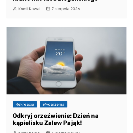
Kamil Kowal
7 sierpnia 2026
Rekreacja
Wydarzenia
Odkryj orzeźwienie: Dzień na
kąpielisku Zalew Pająk!