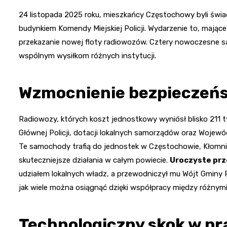
24 listopada 2025 roku, mieszkańcy Częstochowy byli świa
budynkiem Komendy Miejskiej Policji. Wydarzenie to, mające
przekazanie nowej floty radiowozów. Cztery nowoczesne s
wspólnym wysiłkom różnych instytucji.
Wzmocnienie bezpieczeńs
Radiowozy, których koszt jednostkowy wyniósł blisko 211 
Głównej Policji, dotacji lokalnych samorządów oraz Wojew
Te samochody trafią do jednostek w Częstochowie, Kłomnic
skuteczniejsze działania w całym powiecie.
Uroczyste pr
udziałem lokalnych władz, a przewodniczył mu Wójt Gminy 
jak wiele można osiągnąć dzięki współpracy między różnymi 
Technologiczny skok w pra