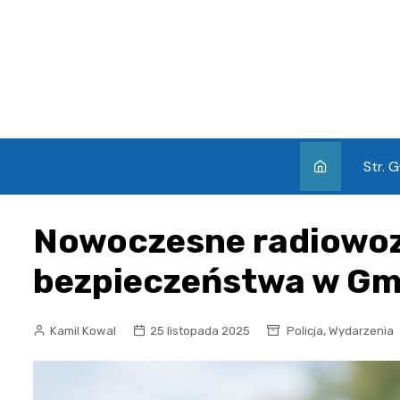
Skip
to
content
Str. 
Nowoczesne radiowoz
bezpieczeństwa w Gm
,
Kamil Kowal
25 listopada 2025
Policja
Wydarzenia