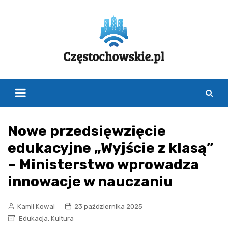
Skip
to
content
Nowe przedsięwzięcie
edukacyjne „Wyjście z klasą”
– Ministerstwo wprowadza
innowacje w nauczaniu
Kamil Kowal
23 października 2025
,
Edukacja
Kultura