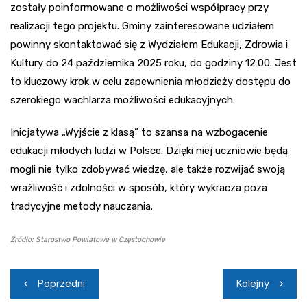
zostały poinformowane o możliwości współpracy przy
realizacji tego projektu. Gminy zainteresowane udziałem
powinny skontaktować się z Wydziałem Edukacji, Zdrowia i
Kultury do 24 października 2025 roku, do godziny 12:00. Jest
to kluczowy krok w celu zapewnienia młodzieży dostępu do
szerokiego wachlarza możliwości edukacyjnych.
Inicjatywa „Wyjście z klasą” to szansa na wzbogacenie
edukacji młodych ludzi w Polsce. Dzięki niej uczniowie będą
mogli nie tylko zdobywać wiedzę, ale także rozwijać swoją
wrażliwość i zdolności w sposób, który wykracza poza
tradycyjne metody nauczania.
Źródło: Starostwo Powiatowe w Częstochowie
Nawigacja
Poprzedni
Kolejny
wpisu