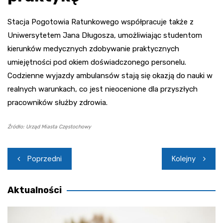
Stacja Pogotowia Ratunkowego współpracuje także z
Uniwersytetem Jana Długosza, umożliwiając studentom
kierunków medycznych zdobywanie praktycznych
umiejętności pod okiem doświadczonego personelu.
Codzienne wyjazdy ambulansów stają się okazją do nauki w
realnych warunkach, co jest nieocenione dla przyszłych
pracowników służby zdrowia.
Źródło: Urząd Miasta Częstochowy
Nawigacja
Poprzedni
Kolejny
wpisu
Aktualności